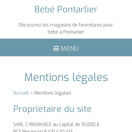
Bébé Pontarlier
Découvrez les magasins de fournitures pour
bébé à Pontarlier
MENU
ACCUEIL
PRODUITS
Mentions légales
ANIMATIONS
Accueil
> Mentions légales
PROMOTIONS
Propriétaire du site
ASTUCES
SARL CYBERIANCE au capital de 10.000 €
RCS Besançon B 431 420 413